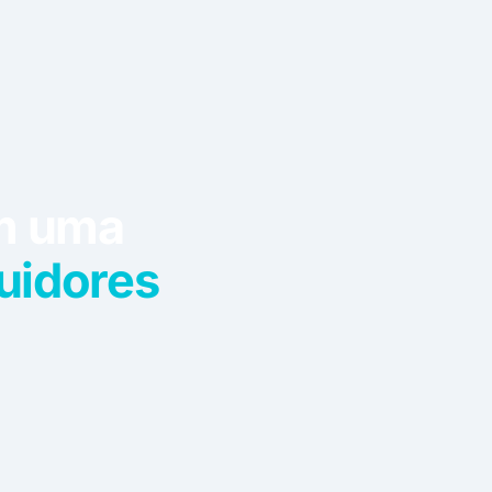
 sua equipe
ma
máquina de
om uma
buidores
 sua equipe
ma
máquina de