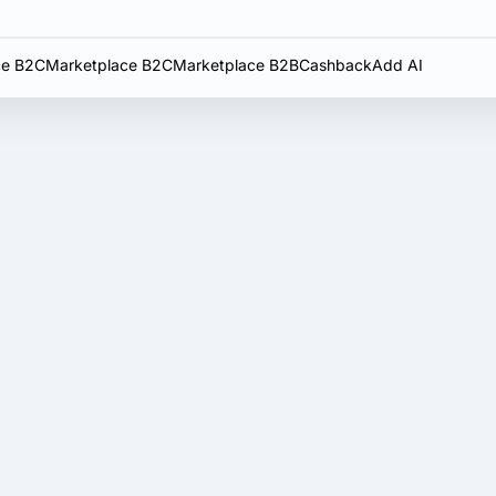
e B2C
Marketplace B2C
Marketplace B2B
Cashback
Add AI