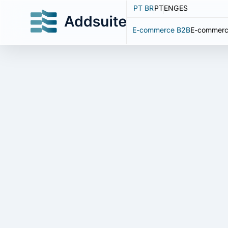
PT BR
PT
ENG
ES
E-commerce B2B
E-commerc