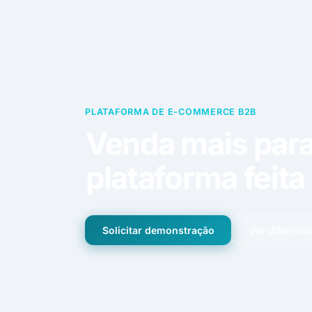
Escale suas ve
comercial
Transforme sua
vendas digital
PLATAFORMA DE E-COMMERCE B2B
Venda mais para
Transforme sua área comercial em uma
máquina d
plataforma feita
Escale suas ve
Solicitar demonstração
Ver diferenci
comercial
Transforme sua