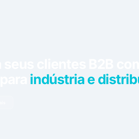
ndas B2B
sem aumentar
 área comercial em u
 seus clientes B2B c
e vendas digital
 para
indústria e distri
ndas B2B
sem aumentar
ais
 área comercial em u