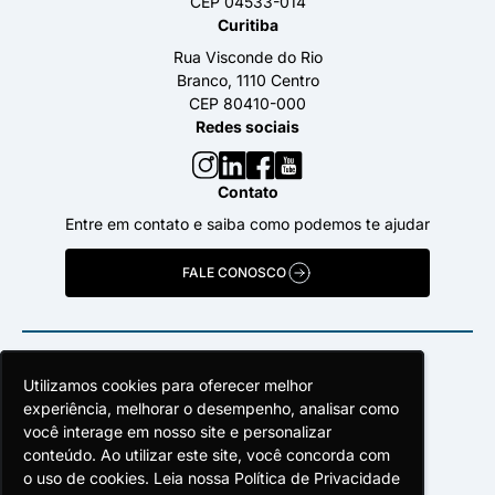
CEP 04533-014
Curitiba
Rua Visconde do Rio
Branco, 1110 Centro
CEP 80410-000
Redes sociais
Contato
Entre em contato e saiba como podemos te ajudar
FALE CONOSCO
Utilizamos cookies para oferecer melhor
Utilizamos cookies para oferecer melhor
Utilizamos cookies para oferecer melhor
experiência, melhorar o desempenho, analisar como
experiência, melhorar o desempenho, analisar como
experiência, melhorar o desempenho, analisar como
você interage em nosso site e personalizar
você interage em nosso site e personalizar
você interage em nosso site e personalizar
conteúdo. Ao utilizar este site, você concorda com
conteúdo. Ao utilizar este site, você concorda com
conteúdo. Ao utilizar este site, você concorda com
o uso de cookies. Leia nossa Política de Privacidade
o uso de cookies. Leia nossa Política de Privacidade
o uso de cookies. Leia nossa Política de Privacidade